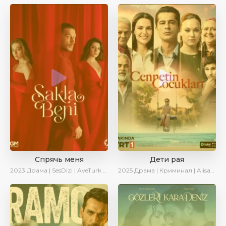
Спрячь меня
Дети рая
2023
Драма | SesDizi | AveTurk | AlisaDirilis | Сериалы 2023
2025
Драма | Криминал | AlisaDirilis | Новинки | Сериалы 2025