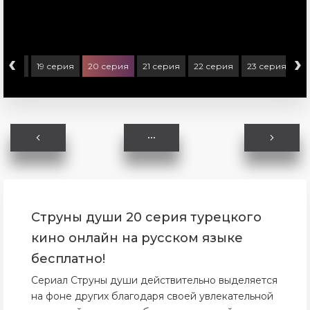
‹
›
серия
19 серия
20 серия
21 серия
22 серия
23 серия
2
Струны души 20 серия турецкого
кино онлайн на русском языке
бесплатно!
Сериал Струны души действительно выделяется
на фоне других благодаря своей увлекательной