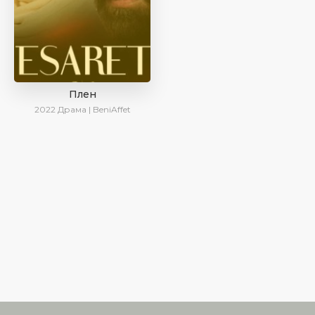
Плен
2022
Драма | BeniAffet