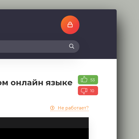
53
ом онлайн языке
10
Не работает?