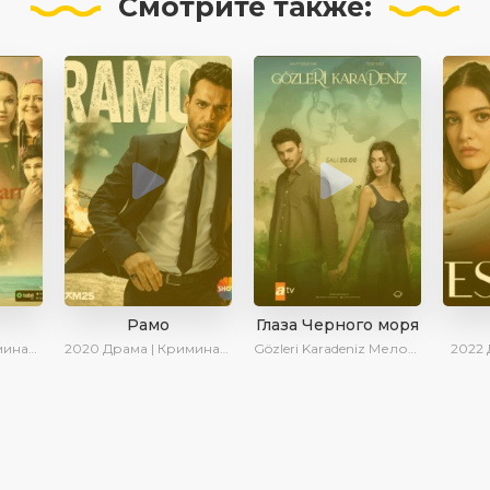
Смотрите
также:
Рамо
Глаза Черного моря
| Сериалы 2025
2020
Драма | Криминал | SesDizi | Ирина Котова
Gözleri Karadeniz
Мелодрама | Драма | Новинки | Сериалы 2025
2022