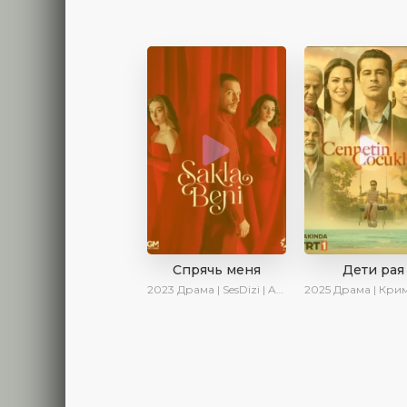
Спрячь меня
Дети рая
2023
Драма | SesDizi | AveTurk | AlisaDirilis | Сериалы 2023
2025
Драма | Криминал | AlisaDirilis | Новинки 