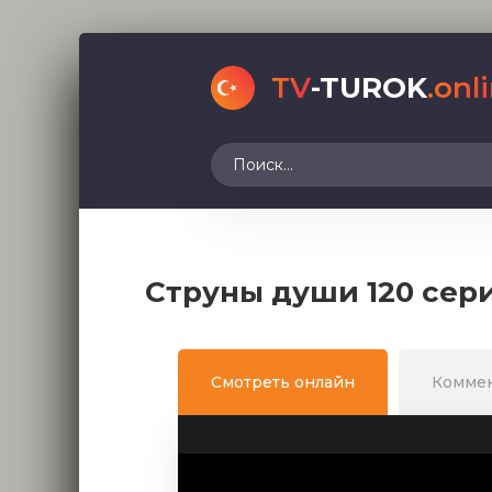
TV
-TUROK
.onl
Струны души 120 сер
Смотреть онлайн
Комме