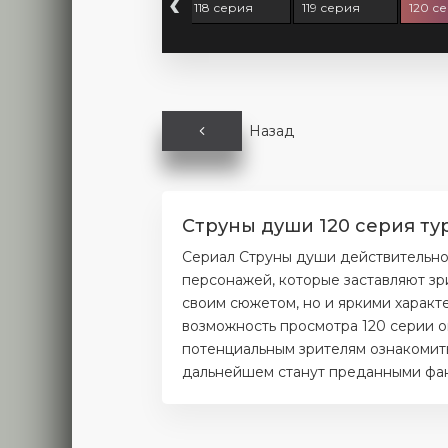
‹
 серия
117 серия
118 серия
119 серия
120 с
Назад
Струны души 120 серия ту
Сериал Струны души действительно
персонажей, которые заставляют зр
своим сюжетом, но и яркими характ
возможность просмотра 120 серии о
потенциальным зрителям ознакомитьс
дальнейшем станут преданными фана