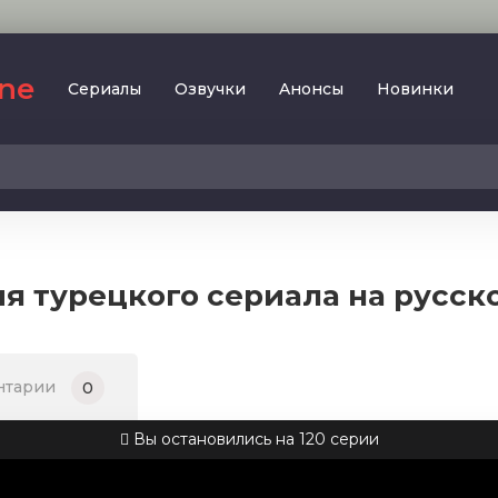
ine
Сериалы
Oзвучки
Aнoнcы
Новинки
2023
SesDizi
2024
BeniBirakma
2025
Ирина Котова
ия турецкого сериала на русск
AveTurk
Мелодрама
AlisaDirilis
Драма
BeniAffet
нтарии
0
Исторический
Turok1990
Детектив
Вы остановились на 120 серии
Боевик
Военный