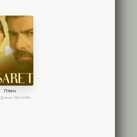
Плен
Драма | BeniAffet