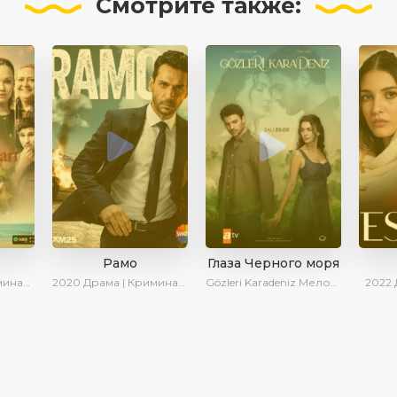
Смотрите
также:
Рамо
Глаза Черного моря
| Сериалы 2025
2020
Драма | Криминал | SesDizi | Ирина Котова
Gözleri Karadeniz
Мелодрама | Драма | Новинки | Сериалы 2025
2022