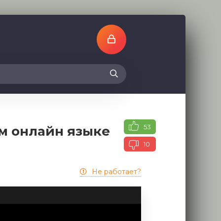
53
ом онлайн языке
10
Не работает?