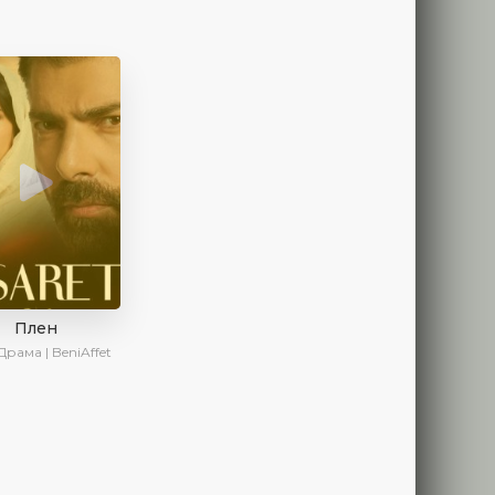
Плен
Драма | BeniAffet