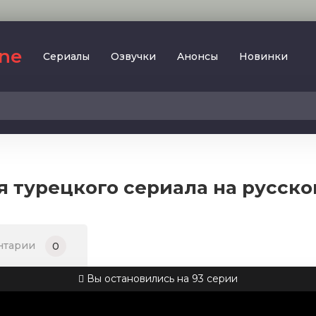
ine
Сериалы
Oзвучки
Aнoнcы
Новинки
2023
SesDizi
2024
BeniBirakma
2025
Ирина Котова
я турецкого сериала на русск
AveTurk
Мелодрама
AlisaDirilis
Драма
BeniAffet
нтарии
0
Исторический
Turok1990
Детектив
Вы остановились на 93 серии
Боевик
Военный