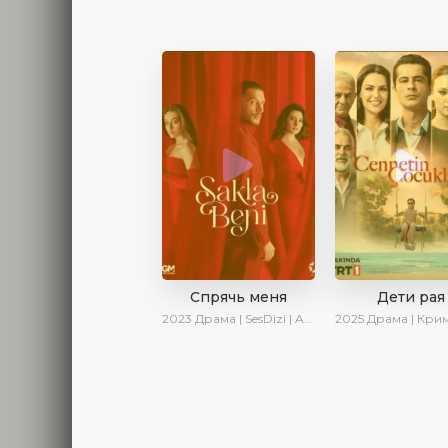
Спрячь меня
Дети рая
2023
Драма | SesDizi | AveTurk | AlisaDirilis | Сериалы 2023
2025
Драма | Криминал | AlisaDirilis | Новинки 