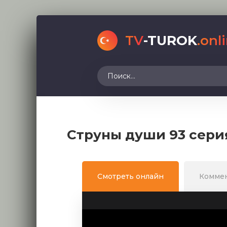
TV
-TUROK
.onl
Струны души 93 сери
Смотреть онлайн
Комме