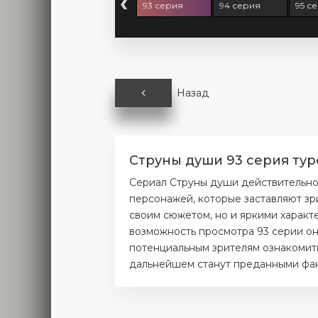
‹
 серия
92 серия
93 серия
94 серия
95 с
Назад
Струны души 93 серия тур
Сериал Струны души действительно
персонажей, которые заставляют зр
своим сюжетом, но и яркими характ
возможность просмотра 93 серии он
потенциальным зрителям ознакомитьс
дальнейшем станут преданными фана