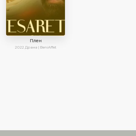
Плен
2022
Драма | BeniAffet