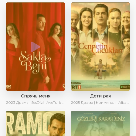
Спрячь меня
Дети рая
2023
Драма | SesDizi | AveTurk | AlisaDirilis | Сериалы 2023
2025
Драма | Криминал | AlisaDirilis | Новинки | Сериалы 2025