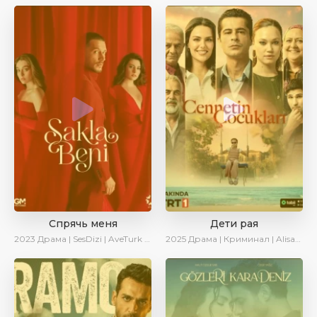
Спрячь меня
Дети рая
2023
Драма | SesDizi | AveTurk | AlisaDirilis | Сериалы 2023
2025
Драма | Криминал | AlisaDirilis | Новинки | Сериалы 2025