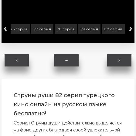
‹
›
ия
76 серия
77 серия
78 серия
79 серия
80 серия
81 
Струны души 82 серия турецкого
кино онлайн на русском языке
бесплатно!
Сериал Струны души действительно выделяется
на фоне других благодаря своей увлекательной