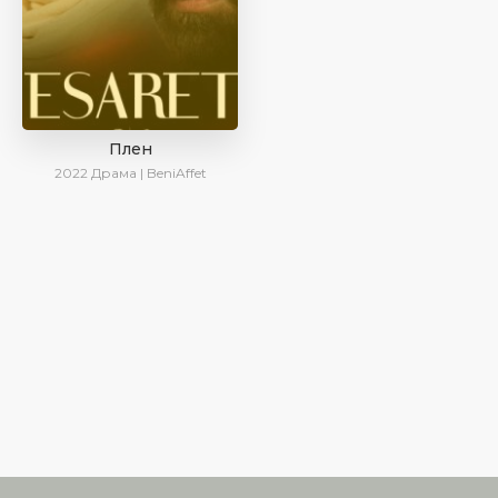
Плен
2022
Драма | BeniAffet