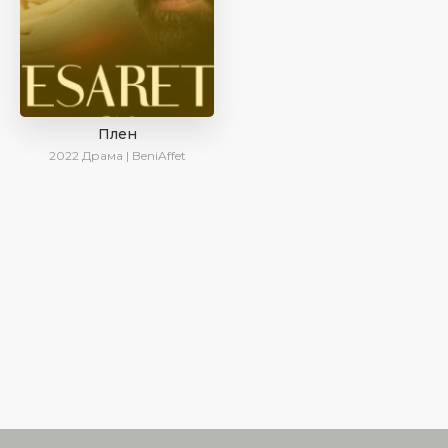
Плен
2022
Драма | BeniAffet