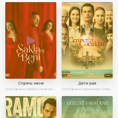
Спрячь меня
Дети рая
2023
Драма | SesDizi | AveTurk | AlisaDirilis | Сериалы 2023
2025
Драма | Криминал | AlisaDirilis | Новинки | Сериалы 2025