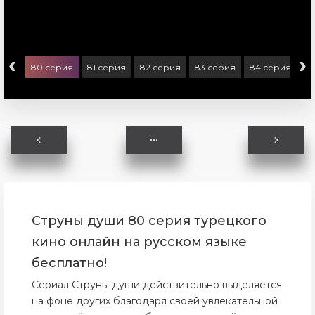
‹
›
ерия
80 серия
81 серия
82 серия
83 серия
84 серия
8
Струны души 80 серия турецкого
кино онлайн на русском языке
бесплатно!
Сериал Струны души действительно выделяется
на фоне других благодаря своей увлекательной