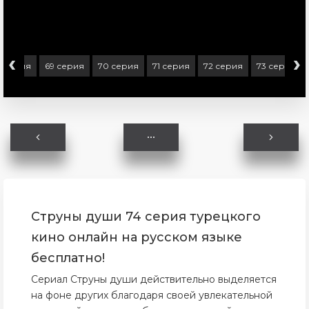
‹
›
8 серия
69 серия
70 серия
71 серия
72 серия
73 серия
Струны души 74 серия турецкого
кино онлайн на русском языке
бесплатно!
Сериал Струны души действительно выделяется
на фоне других благодаря своей увлекательной