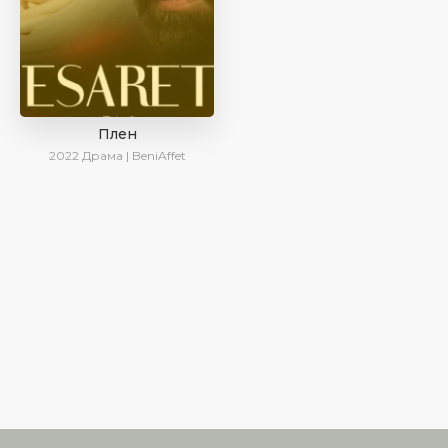
Плен
2022
Драма | BeniAffet