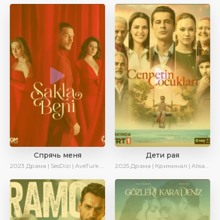
Спрячь меня
Дети рая
2023
Драма | SesDizi | AveTurk | AlisaDirilis | Сериалы 2023
2025
Драма | Криминал | AlisaDirilis | Новинки | Сериалы 2025