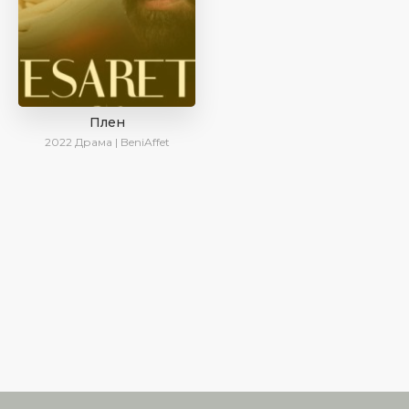
Плен
2022
Драма | BeniAffet