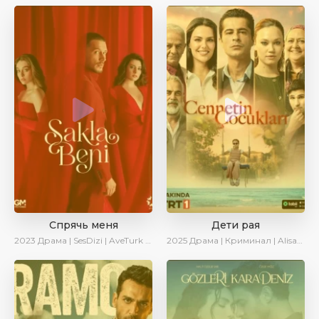
Спрячь меня
Дети рая
2023
Драма | SesDizi | AveTurk | AlisaDirilis | Сериалы 2023
2025
Драма | Криминал | AlisaDirilis | Новинки | Сериалы 2025