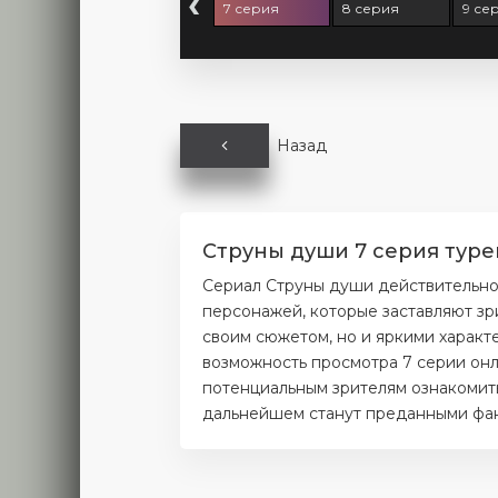
‹
серия
6 серия
7 серия
8 серия
9 се
Назад
Струны души 7 серия туре
Сериал Струны души действительно
персонажей, которые заставляют зр
своим сюжетом, но и яркими характ
возможность просмотра 7 серии онл
потенциальным зрителям ознакомитьс
дальнейшем станут преданными фана