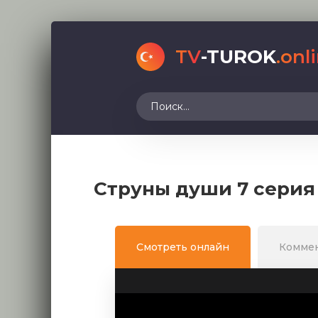
TV
-TUROK
.onl
Струны души 7 серия
Смотреть онлайн
Комме