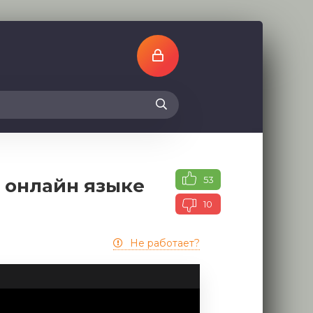
53
м онлайн языке
10
Не работает?