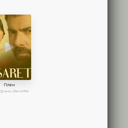
Плен
Драма | BeniAffet