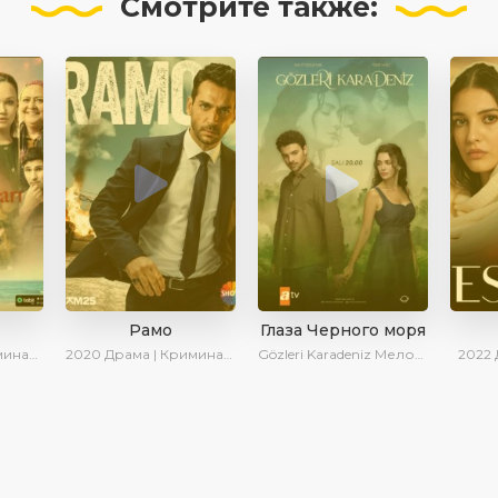
Смотрите
также:
Рамо
Глаза Черного моря
| Сериалы 2025
2020
Драма | Криминал | SesDizi | Ирина Котова
Gözleri Karadeniz
Мелодрама | Драма | Новинки | Сериалы 2025
2022