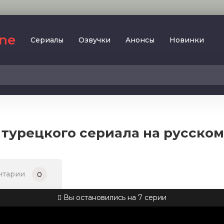
ine
Сериалы
Oзвучки
Aнoнcы
Новинки
2023
SesDizi
2024
BeniBirakma
2025
Ирина Котова
 турецкого сериала на русско
AveTurk
Мелодрама
AlisaDirilis
Драма
BeniAffet
нтарии
0
Исторический
Turok1990
Детектив
Вы остановились на 7 серии
Боевик
Военный