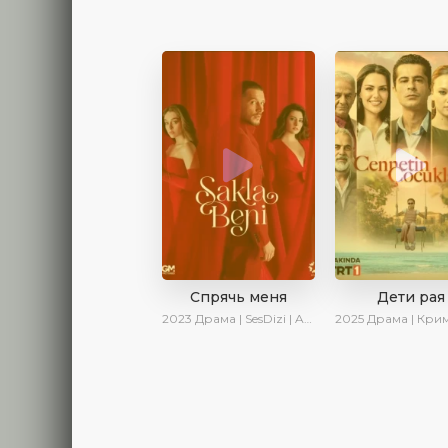
Спрячь меня
Дети рая
2023
Драма | SesDizi | AveTurk | AlisaDirilis | Сериалы 2023
2025
Драма | Криминал | AlisaDirilis | Новинки 