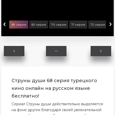
‹
›
ерия
68 серия
69 серия
70 серия
71 серия
72 серия
73
Струны души 68 серия турецкого
кино онлайн на русском языке
бесплатно!
Сериал Струны души действительно выделяется
на фоне других благодаря своей увлекательной