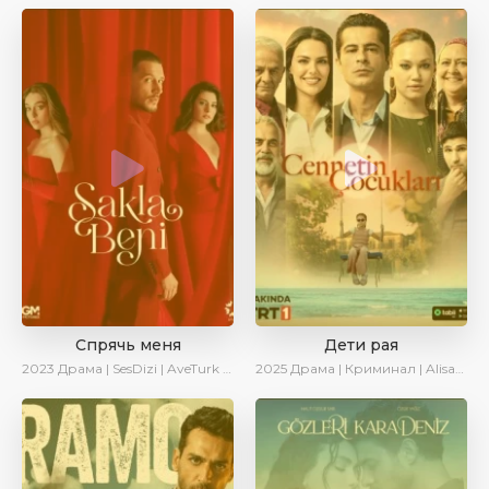
Спрячь меня
Дети рая
2023
Драма | SesDizi | AveTurk | AlisaDirilis | Сериалы 2023
2025
Драма | Криминал | AlisaDirilis | Новинки | Сериалы 2025