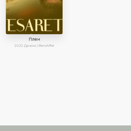
Плен
2022
Драма | BeniAffet