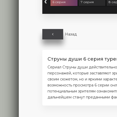
‹
 серия
5 серия
6 серия
7 серия
8 се
Назад
Струны души 6 серия туре
Сериал Струны души действительно
персонажей, которые заставляют зр
своим сюжетом, но и яркими характ
возможность просмотра 6 серии онл
потенциальным зрителям ознакомитьс
дальнейшем станут преданными фана