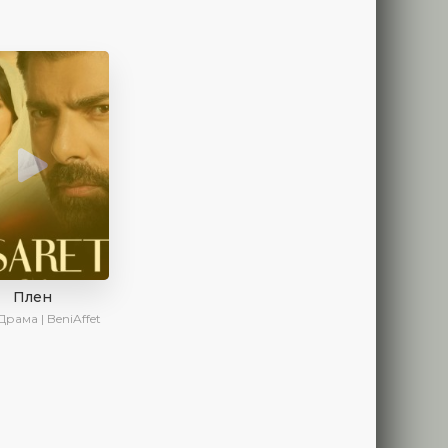
Плен
Драма | BeniAffet