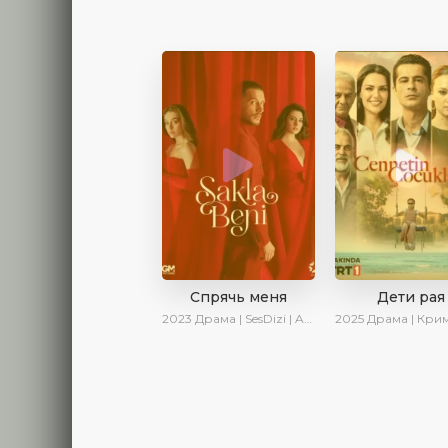
Спрячь меня
Дети рая
2023
Драма | SesDizi | AveTurk | AlisaDirilis | Сериалы 2023
2025
Драма | Криминал | AlisaDirilis | Новинки 