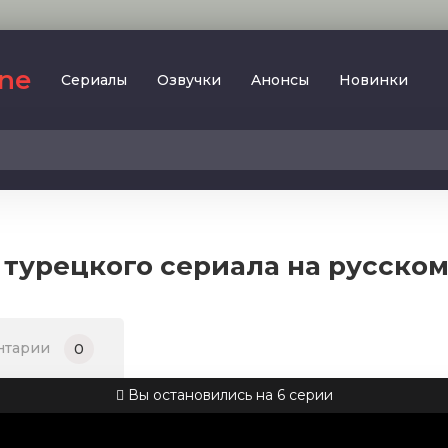
ine
Сериалы
Oзвучки
Aнoнcы
Новинки
2023
SesDizi
2024
BeniBirakma
2025
Ирина Котова
 турецкого сериала на русско
AveTurk
Мелодрама
AlisaDirilis
Драма
BeniAffet
нтарии
0
Исторический
Turok1990
Детектив
Вы остановились на 6 серии
Боевик
Военный