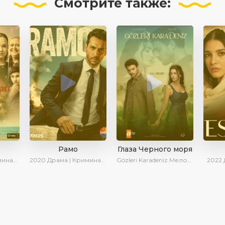
Смотрите
также:
Рамо
Глаза Черного моря
| Сериалы 2025
2020
Драма | Криминал | SesDizi | Ирина Котова
Gözleri Karadeniz
Мелодрама | Драма | Новинки | Сериалы 2025
2022