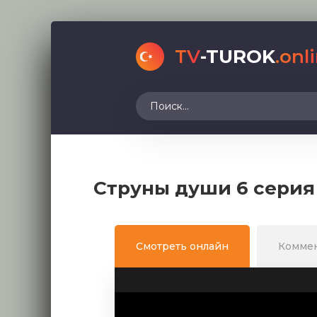
TV
-TUROK
.onl
Струны души 6 серия
Смотреть онлайн
Комме