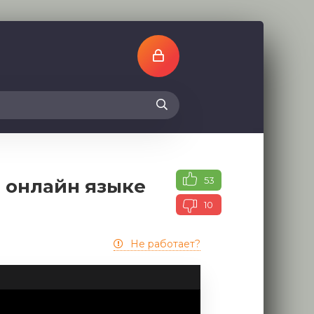
53
м онлайн языке
10
Не работает?