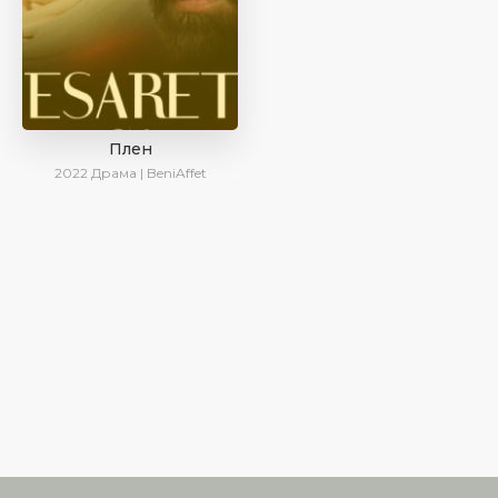
Плен
2022
Драма | BeniAffet