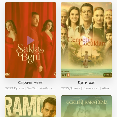
Спрячь меня
Дети рая
2023
Драма | SesDizi | AveTurk | AlisaDirilis | Сериалы 2023
2025
Драма | Криминал | AlisaDirilis | Новинки | Сериалы 2025