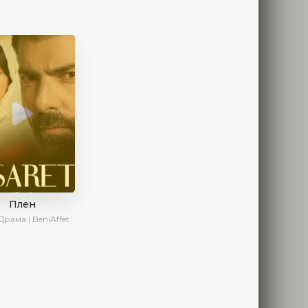
Плен
Драма | BeniAffet