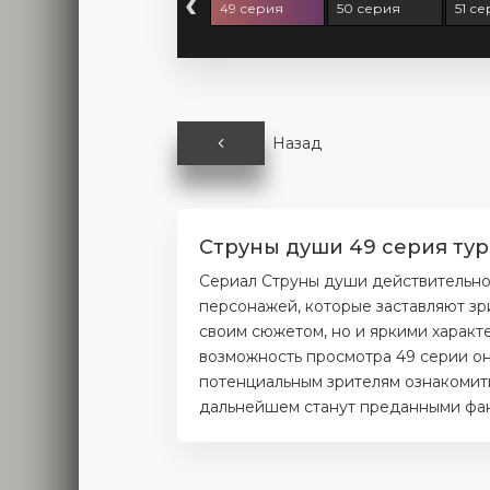
‹
7 серия
48 серия
49 серия
50 серия
51 с
Назад
Струны души 49 серия тур
Сериал Струны души действительно
персонажей, которые заставляют зр
своим сюжетом, но и яркими характ
возможность просмотра 49 серии он
потенциальным зрителям ознакомитьс
дальнейшем станут преданными фана