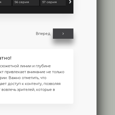
›
я
56 серия
57 серия
58 серия
59 серия
Вперед
атно!
 сюжетной линии и глубине
кт привлекает внимание не только
рии. Важно отметить, что
ет доступ к контенту, позволяя
 вовлечь зрителей, которые в