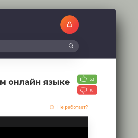
53
ом онлайн языке
10
Не работает?