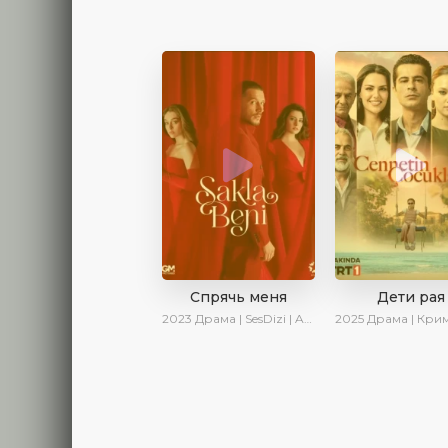
Спрячь меня
Дети рая
2023
Драма | SesDizi | AveTurk | AlisaDirilis | Сериалы 2023
2025
Драма | Криминал | AlisaDirilis | Новинки 