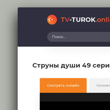
TV
-TUROK
.onl
Струны души 49 сери
Смотреть онлайн
Комме