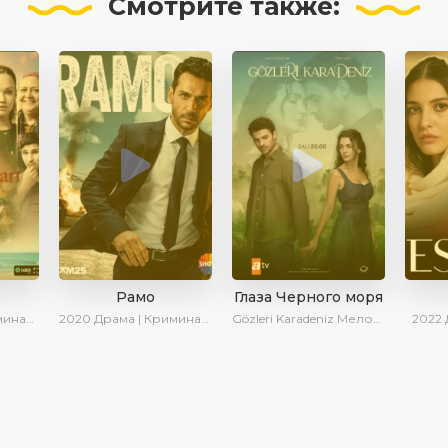
Смотрите
также:
Рамо
Глаза Черного моря
| Сериалы 2025
2020
Драма | Криминал | SesDizi | Ирина Котова
Gözleri Karadeniz
Мелодрама | Драма | Новинки | Сериалы 2025
2022