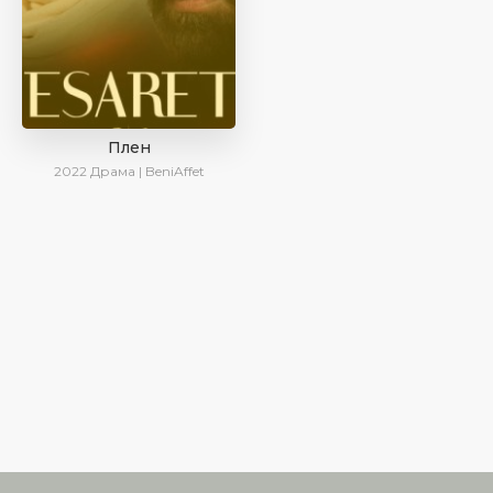
Плен
2022
Драма | BeniAffet