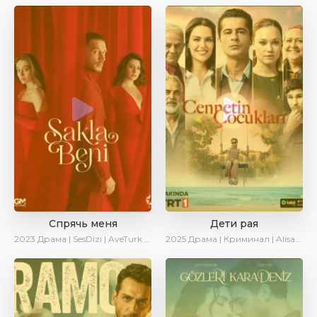
Спрячь меня
Дети рая
2023
Драма | SesDizi | AveTurk | AlisaDirilis | Сериалы 2023
2025
Драма | Криминал | AlisaDirilis | Новинки | Сериалы 2025