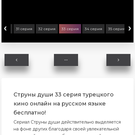
‹
›
серия
31 серия
32 серия
33 серия
34 серия
35 серия
3
Струны души 33 серия турецкого
кино онлайн на русском языке
бесплатно!
Сериал Струны души действительно выделяется
на фоне других благодаря своей увлекательной