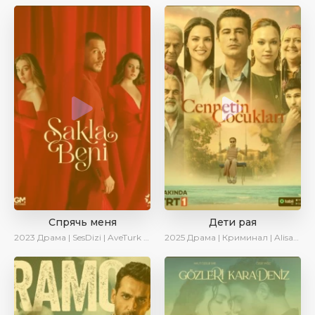
Спрячь меня
Дети рая
2023
Драма | SesDizi | AveTurk | AlisaDirilis | Сериалы 2023
2025
Драма | Криминал | AlisaDirilis | Новинки | Сериалы 2025