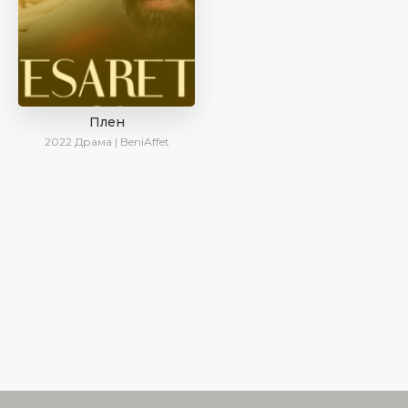
Плен
2022
Драма | BeniAffet