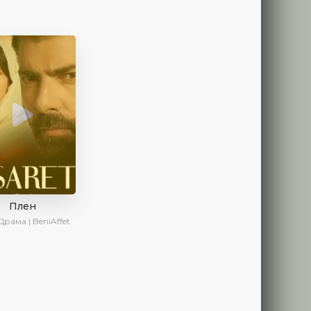
Плен
Драма | BeniAffet