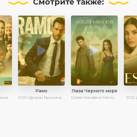
Смотрите
также:
Рамо
Глаза Черного моря
| Сериалы 2025
2020
Драма | Криминал | SesDizi | Ирина Котова
Gözleri Karadeniz
Мелодрама | Драма | Новинки | Сериалы 2025
2022