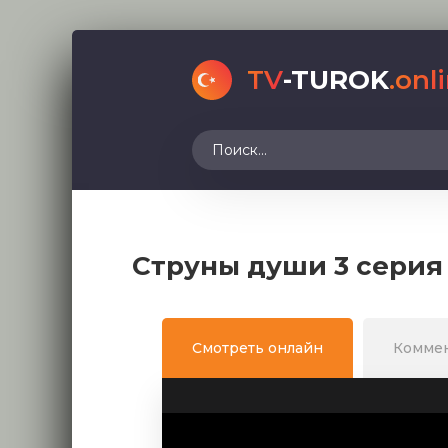
TV
-TUROK
.onl
Струны души 3 серия
Смотреть онлайн
Комме