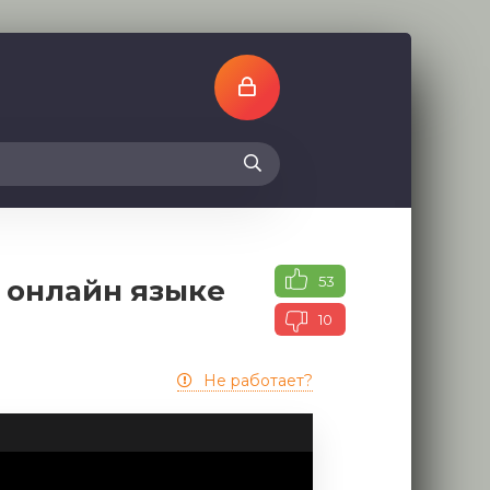
53
 онлайн языке
10
Не работает?