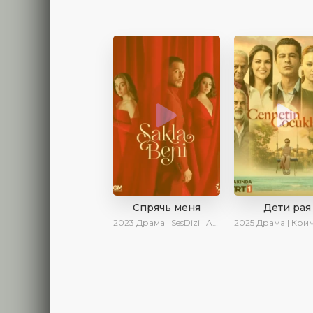
Спрячь меня
Дети рая
2023
Драма | SesDizi | AveTurk | AlisaDirilis | Сериалы 2023
2025
Драма | Криминал | AlisaDirilis | Новинки 