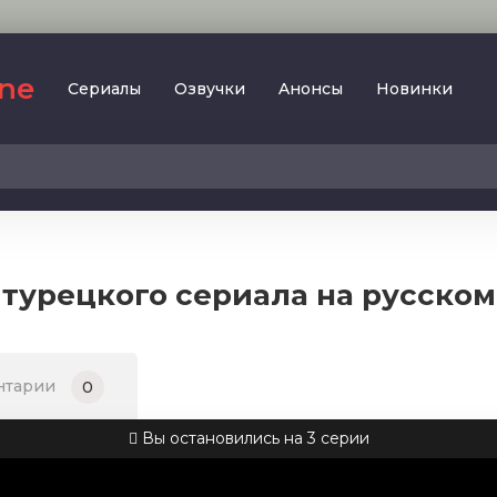
ine
Сериалы
Oзвучки
Aнoнcы
Новинки
2023
SesDizi
2024
BeniBirakma
2025
Ирина Котова
 турецкого сериала на русском
AveTurk
Мелодрама
AlisaDirilis
Драма
BeniAffet
нтарии
0
Исторический
Turok1990
Детектив
Вы остановились на 3 серии
Боевик
Военный