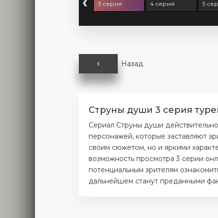
‹
серия
2 серия
3 серия
4 серия
5 се
Назад
Струны души 3 серия туре
Сериал Струны души действительно
персонажей, которые заставляют зр
своим сюжетом, но и яркими характ
возможность просмотра 3 серии онл
потенциальным зрителям ознакомитьс
дальнейшем станут преданными фана