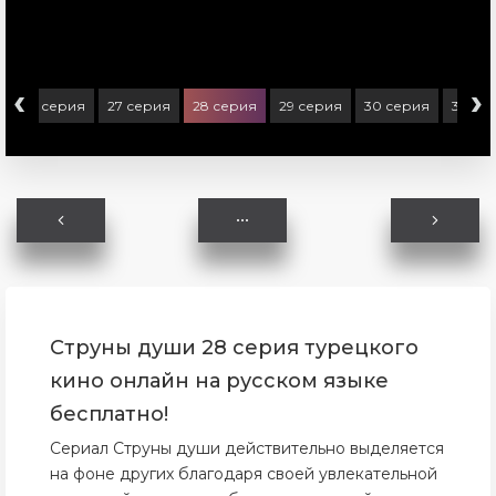
‹
›
26 серия
27 серия
28 серия
29 серия
30 серия
31 се
Струны души 28 серия турецкого
кино онлайн на русском языке
бесплатно!
Сериал Струны души действительно выделяется
на фоне других благодаря своей увлекательной