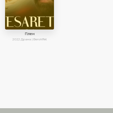
Плен
2022
Драма | BeniAffet