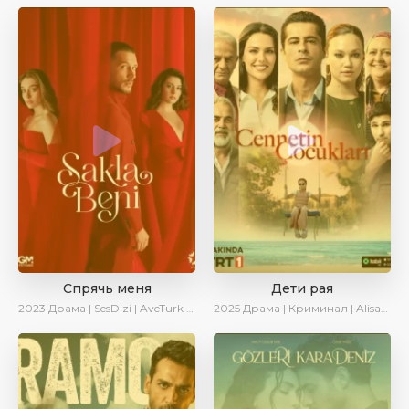
Спрячь меня
Дети рая
2023
Драма | SesDizi | AveTurk | AlisaDirilis | Сериалы 2023
2025
Драма | Криминал | AlisaDirilis | Новинки | Сериалы 2025