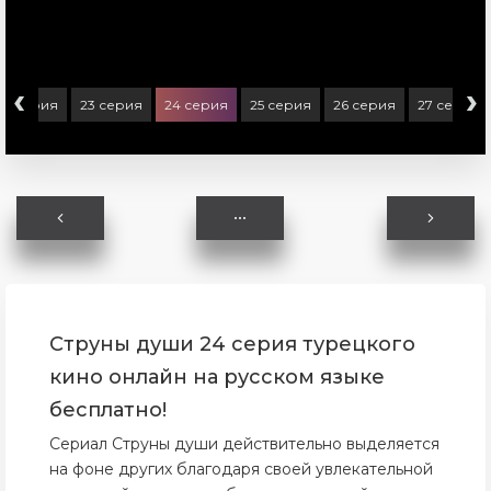
‹
›
22 серия
23 серия
24 серия
25 серия
26 серия
27 серия
Струны души 24 серия турецкого
кино онлайн на русском языке
бесплатно!
Сериал Струны души действительно выделяется
на фоне других благодаря своей увлекательной