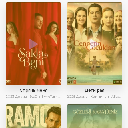
Спрячь меня
Дети рая
2023
Драма | SesDizi | AveTurk | AlisaDirilis | Сериалы 2023
2025
Драма | Криминал | AlisaDirilis | Новинки | Сериалы 2025