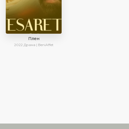
Плен
2022
Драма | BeniAffet