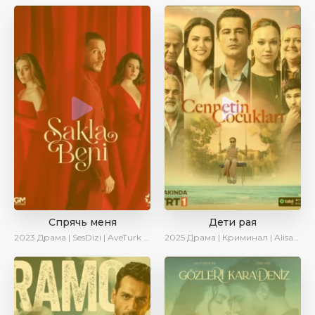
Спрячь меня
Дети рая
2023
Драма | SesDizi | AveTurk | AlisaDirilis | Сериалы 2023
2025
Драма | Криминал | AlisaDirilis | Новинки | Сериалы 2025