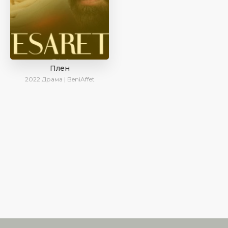
Плен
2022
Драма | BeniAffet