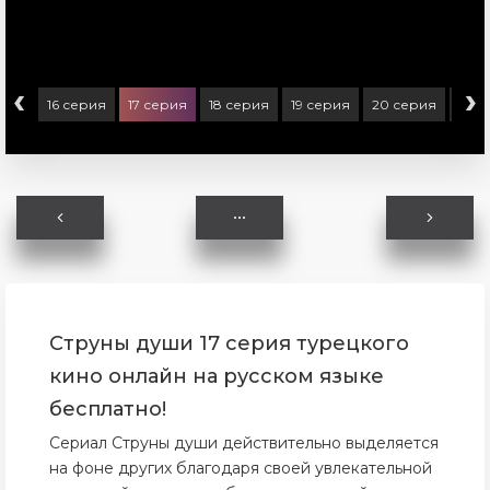
‹
›
ерия
16 серия
17 серия
18 серия
19 серия
20 серия
21 с
Струны души 17 серия турецкого
кино онлайн на русском языке
бесплатно!
Сериал Струны души действительно выделяется
на фоне других благодаря своей увлекательной