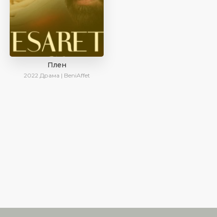
Плен
2022
Драма | BeniAffet