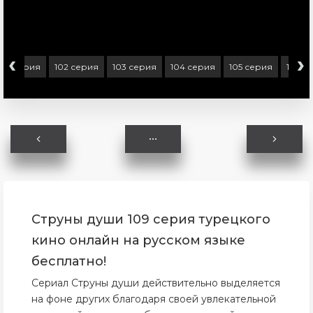
‹
›
101 серия
102 серия
103 серия
104 серия
105 серия
106 с
Струны души 109 серия турецкого
кино онлайн на русском языке
бесплатно!
Сериал Струны души действительно выделяется
на фоне других благодаря своей увлекательной