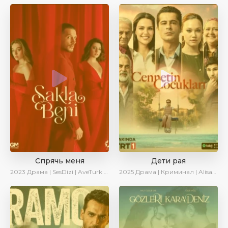
Спрячь меня
Дети рая
2023
Драма | SesDizi | AveTurk | AlisaDirilis | Сериалы 2023
2025
Драма | Криминал | AlisaDirilis | Новинки | Сериалы 2025