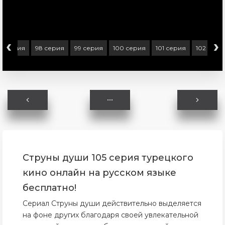
‹
›
97 серия
98 серия
99 серия
100 серия
101 серия
102 сери
Струны души 105 серия турецкого
кино онлайн на русском языке
бесплатно!
Сериал Струны души действительно выделяется
на фоне других благодаря своей увлекательной