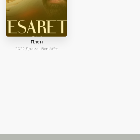
Плен
2022
Драма | BeniAffet