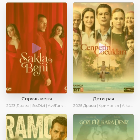
Спрячь меня
Дети рая
2023
Драма | SesDizi | AveTurk | AlisaDirilis | Сериалы 2023
2025
Драма | Криминал | AlisaDirilis | Новинки | Сериалы 2025