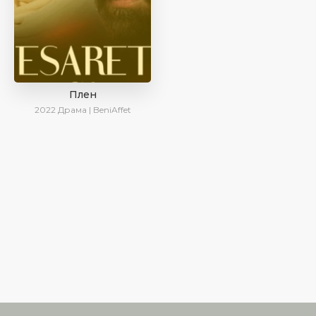
Плен
2022
Драма | BeniAffet