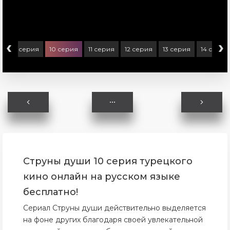
‹
›
я
9 серия
10 серия
11 серия
12 серия
13 серия
14 серия
Струны души 10 серия турецкого
кино онлайн на русском языке
бесплатно!
Сериал Струны души действительно выделяется
на фоне других благодаря своей увлекательной