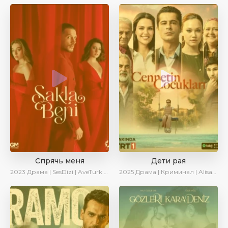
Спрячь меня
Дети рая
2023
Драма | SesDizi | AveTurk | AlisaDirilis | Сериалы 2023
2025
Драма | Криминал | AlisaDirilis | Новинки | Сериалы 2025