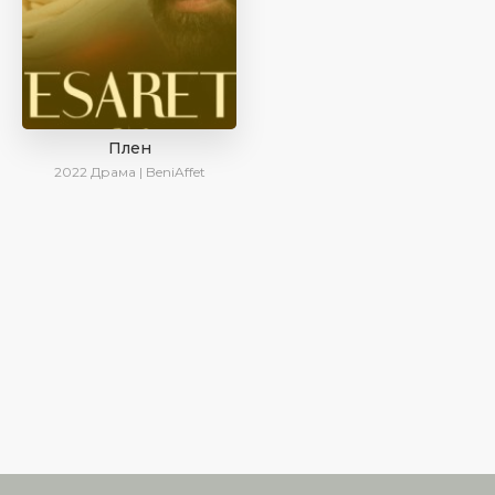
Плен
2022
Драма | BeniAffet