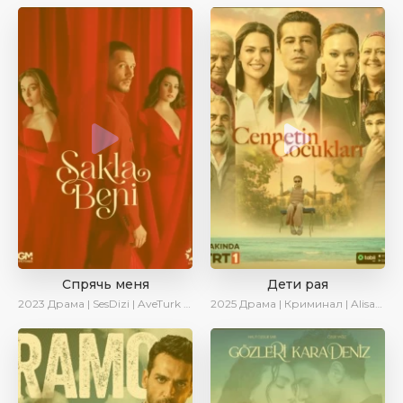
Спрячь меня
Дети рая
2023
Драма | SesDizi | AveTurk | AlisaDirilis | Сериалы 2023
2025
Драма | Криминал | AlisaDirilis | Новинки | Сериалы 2025