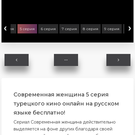
‹
›
4 серия
5 серия
6 серия
7 серия
8 серия
9 серия
10 с
Современная женщина 5 серия
турецкого кино онлайн на русском
языке бесплатно!
Сериал Современная женщина действительно
выделяется на фоне других благодаря своей