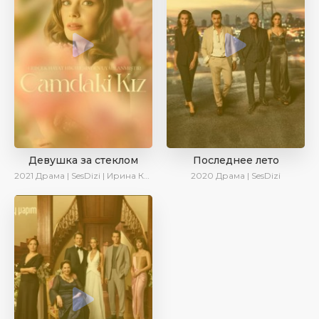
Девушка за стеклом
Последнее лето
2021
Драма | SesDizi | Ирина Котова
2020
Драма | SesDizi