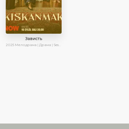
Зависть
2025
Мелодрама | Драма | SesDizi | Ирина Котова | AlisaDirilis | Новинки | Сериалы 2025