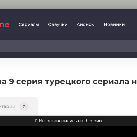
ine
Сериалы
Oзвучки
Aнoнcы
Новинки
2023
SesDizi
2024
BeniBirakma
2025
Ирина Котова
 9 серия турецкого сериала н
AveTurk
Мелодрама
AlisaDirilis
Драма
BeniAffet
нтарии
0
Исторический
Turok1990
Детектив
Вы остановились на 9 серии
Боевик
Военный