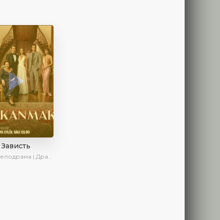
Зависть
а | Драма | SesDizi | Ирина Котова | AlisaDirilis | Новинки | Сериалы 2025