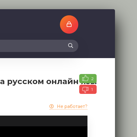
2
а русском онлайн языке
1
Не работает?