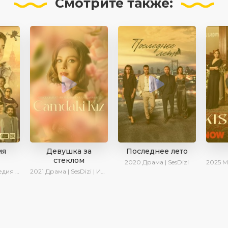
Смотрите
также:
мя
Девушка за
Последнее лето
стеклом
2020
Драма | SesDizi
2025
Мелодрам
иалы 2023
2021
Драма | SesDizi | Ирина Котова