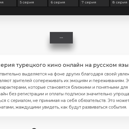
ия
5 серия
6 серия
7 серия
8 серия
рия турецкого кино онлайн на русском язы
вительно выделяется на фоне других благодаря своей увле
вляют зрителей сопереживать их эмоциям и переживаниям. Э
 характерами, которые становятся близкими и понятными для 
айн без регистрации и оплаты подписки значительно упрощае
я с сериалом, не принимая на себя обязательств. Это может
тами, жаждущими увидеть, как будут развиваться события.