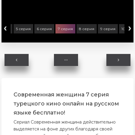
‹
›
серия
5 серия
6 серия
7 серия
8 серия
9 серия
10 сер
Современная женщина 7 серия
турецкого кино онлайн на русском
языке бесплатно!
Сериал Современная женщина действительно
выделяется на фоне других благодаря своей