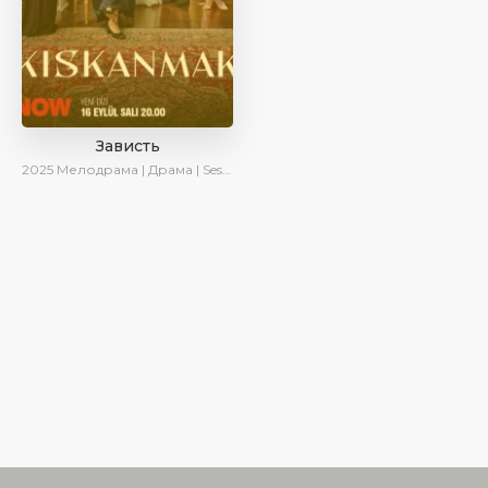
Зависть
2025
Мелодрама | Драма | SesDizi | Ирина Котова | AlisaDirilis | Новинки | Сериалы 2025