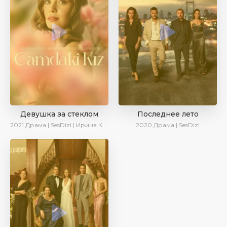
Девушка за стеклом
Последнее лето
2021
Драма | SesDizi | Ирина Котова
2020
Драма | SesDizi