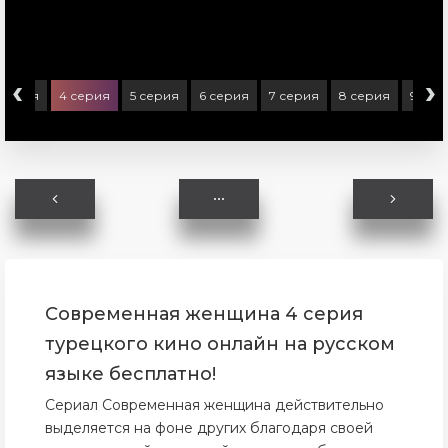
‹
›
 серия
4 серия
5 серия
6 серия
7 серия
8 серия
9 сер
Современная женщина 4 серия
турецкого кино онлайн на русском
языке бесплатно!
Сериал Современная женщина действительно
выделяется на фоне других благодаря своей