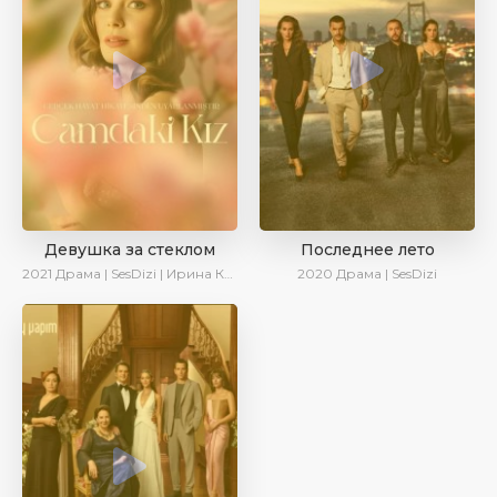
Девушка за стеклом
Последнее лето
2021
Драма | SesDizi | Ирина Котова
2020
Драма | SesDizi