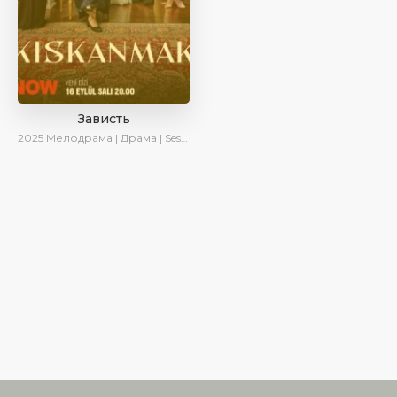
Зависть
2025
Мелодрама | Драма | SesDizi | Ирина Котова | AlisaDirilis | Новинки | Сериалы 2025