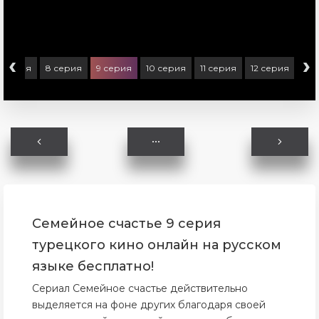
‹
›
7 серия
8 серия
9 серия
10 серия
11 серия
12 серия
13 
Семейное счастье 9 серия
турецкого кино онлайн на русском
языке бесплатно!
Сериал Семейное счастье действительно
выделяется на фоне других благодаря своей