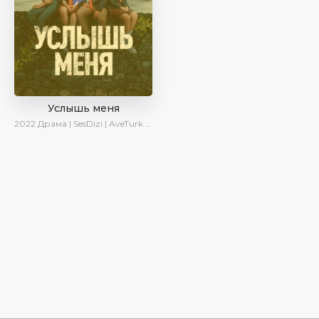
Услышь меня
2022
Драма | SesDizi | AveTurk | Turok1990