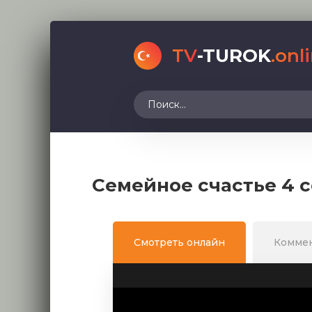
TV
-TUROK
.onl
Семейное счастье 4 
Смотреть онлайн
Комме