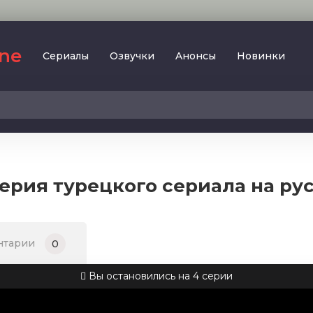
ine
Сериалы
Oзвучки
Aнoнcы
Новинки
2023
SesDizi
2024
BeniBirakma
2025
Ирина Котова
серия турецкого сериала на ру
AveTurk
Мелодрама
AlisaDirilis
Драма
BeniAffet
нтарии
0
Исторический
Turok1990
Детектив
Вы остановились на 4 серии
Боевик
Военный