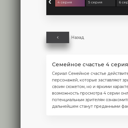
‹
 серия
3 серия
4 серия
5 серия
6 се
Назад
Семейное счастье 4 серия
Сериал Семейное счастье действите
персонажей, которые заставляют зр
своим сюжетом, но и яркими характ
возможность просмотра 4 серии онл
потенциальным зрителям ознакомитьс
дальнейшем станут преданными фана