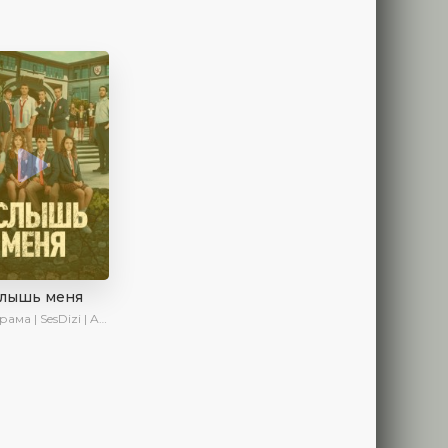
слышь меня
ма | SesDizi | AveTurk | Turok1990