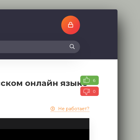
6
сском онлайн языке
0
Не работает?