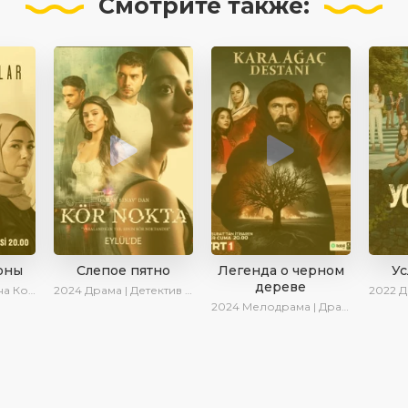
Смотрите
также:
оны
Слепое пятно
Легенда о черном
У
дереве
риалы 2023
2024
Драма | Детектив | Криминал | SesDizi | AlisaDirilis | Сериалы 2024
2022
Дра
2024
Мелодрама | Драма | AlisaDirilis | Сериалы 2024