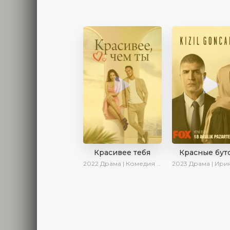
Красивее тебя
Красные бут
2022
Драма | Комедия | SesDizi | AveTurk | Turok1990
2023
Драма | Ирина Котова | Се