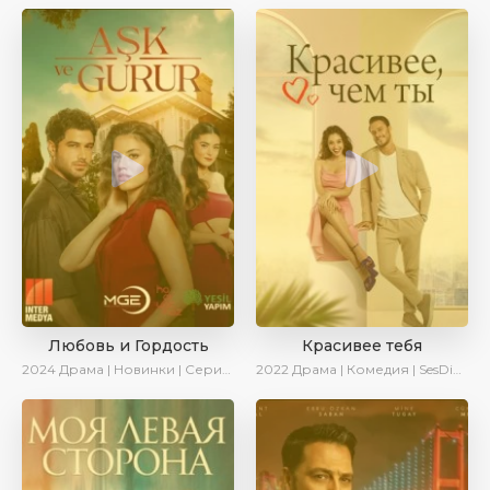
Любовь и Гордость
Красивее тебя
2024
Драма | Новинки | Сериалы 2024
2022
Драма | Комедия | SesDizi | AveTurk | Turok1990