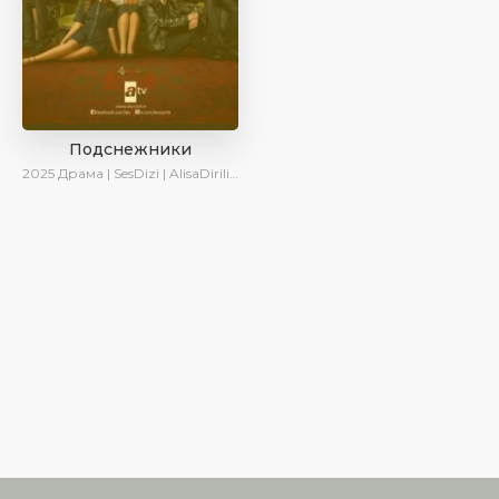
Подснежники
2025
Драма | SesDizi | AlisaDirilis | Новинки | Сериалы 2025