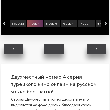
‹
›
ерия
3 серия
4 серия
5 серия
6 серия
7 серия
8 серия
Двухместный номер 4 серия
турецкого кино онлайн на русском
языке бесплатно!
Сериал Двухместный номер действительно
выделяется на фоне других благодаря своей