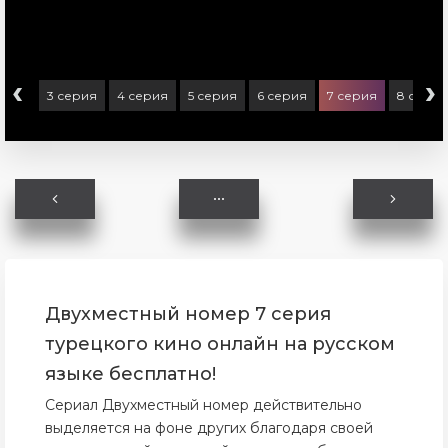
‹
›
ерия
3 серия
4 серия
5 серия
6 серия
7 серия
8 серия
Двухместный номер 7 серия
турецкого кино онлайн на русском
языке бесплатно!
Сериал Двухместный номер действительно
выделяется на фоне других благодаря своей