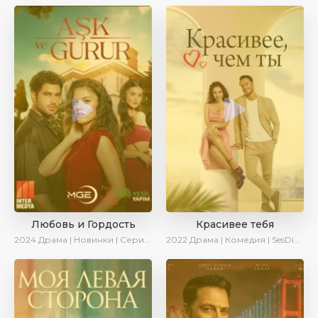
Любовь и Гордость
Красивее тебя
2024
Драма | Новинки | Сериалы 2024
2022
Драма | Комедия | SesDizi | AveTurk | Turok1990