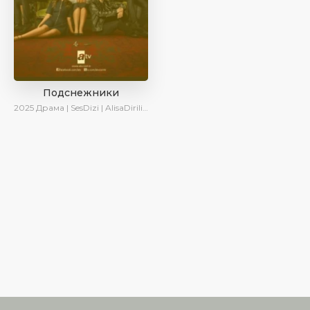
Подснежники
2025
Драма | SesDizi | AlisaDirilis | Новинки | Сериалы 2025