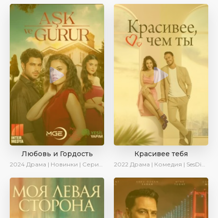
Любовь и Гордость
Красивее тебя
2024
Драма | Новинки | Сериалы 2024
2022
Драма | Комедия | SesDizi | AveTurk | Turok1990