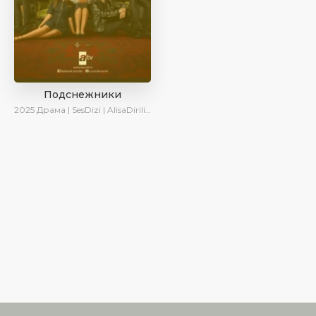
Подснежники
2025
Драма | SesDizi | AlisaDirilis | Новинки | Сериалы 2025