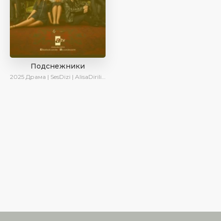
Подснежники
2025
Драма | SesDizi | AlisaDirilis | Новинки | Сериалы 2025