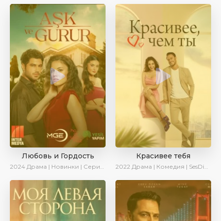
Любовь и Гордость
Красивее тебя
2024
Драма | Новинки | Сериалы 2024
2022
Драма | Комедия | SesDizi | AveTurk | Turok1990