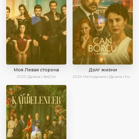
Моя Левая сторона
Долг жизни
2020
Драма | SesDizi
2024
Мелодрама | Драма | Комедия | AlisaDirilis | Сериалы 2024