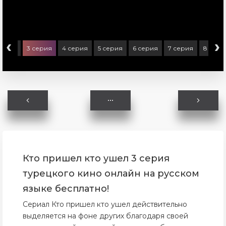
‹
›
серия
3 серия
4 серия
5 серия
6 серия
7 серия
8 сери
Кто пришел кто ушел 3 серия
турецкого кино онлайн на русском
языке бесплатно!
Сериал Кто пришел кто ушел действительно
выделяется на фоне других благодаря своей