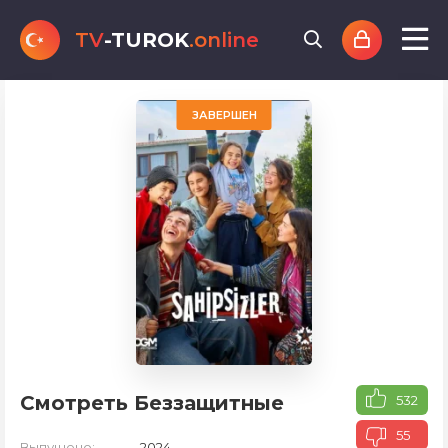
TV
-TUROK
.online
ЗАВЕРШЕН
Смотреть Беззащитные
532
55
Выпущено:
2024