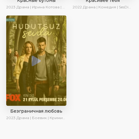
Красные бутоны
Красивее тебя
2023
Драма | Ирина Котова | Сериалы 2023
2022
Драма | Комедия | SesDizi | AveTurk | Turok1990
Безграничная любовь
2023
Драма | Боевик | Криминал | SesDizi | Сериалы 2023