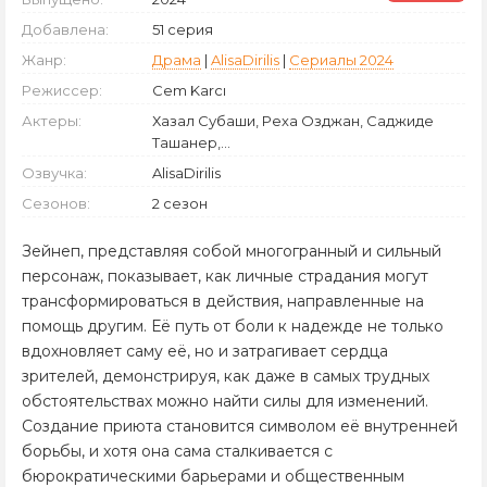
Добавлена:
51 серия
Жанр:
Драма
|
AlisaDirilis
|
Сериалы 2024
Режиссер:
Cem Karcı
Актеры:
Хазал Субаши, Реха Озджан, Саджиде
Ташанер,...
Озвучка:
AlisaDirilis
Сезонов:
2 сезон
Зейнеп, представляя собой многогранный и сильный
персонаж, показывает, как личные страдания могут
трансформироваться в действия, направленные на
помощь другим. Её путь от боли к надежде не только
вдохновляет саму её, но и затрагивает сердца
зрителей, демонстрируя, как даже в самых трудных
обстоятельствах можно найти силы для изменений.
Создание приюта становится символом её внутренней
борьбы, и хотя она сама сталкивается с
бюрократическими барьерами и общественным