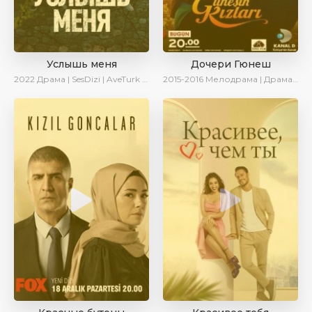
Услышь меня
Дочери Гюнеш
2022
Драма | SesDizi | AveTurk | Turok1990
2015-2016
Мелодрама | Драма | Комедия