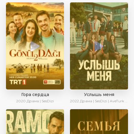
Гора сердца
Услышь меня
2020
Драма | SesDizi
2022
Драма | SesDizi | AveTurk | Turok1990