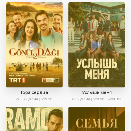
Гора сердца
Услышь меня
2020
Драма | SesDizi
2022
Драма | SesDizi | AveTurk | Turok1990