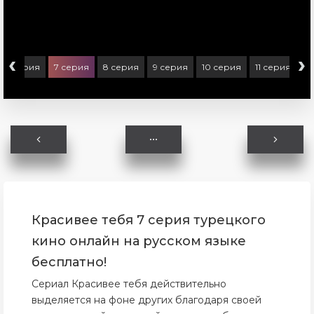
‹
›
6 серия
7 серия
8 серия
9 серия
10 серия
11 серия
1
Красивее тебя 7 серия турецкого
кино онлайн на русском языке
бесплатно!
Сериал Красивее тебя действительно
выделяется на фоне других благодаря своей