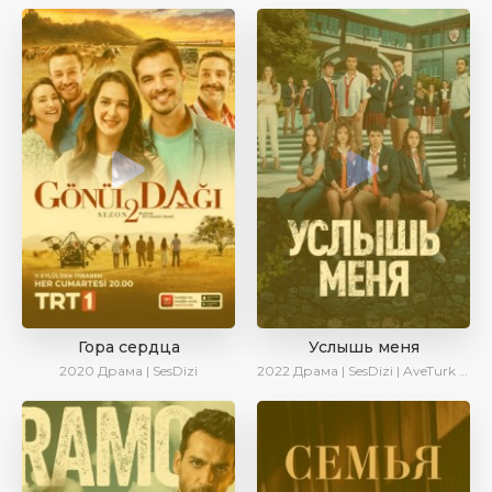
Гора сердца
Услышь меня
2020
Драма | SesDizi
2022
Драма | SesDizi | AveTurk | Turok1990