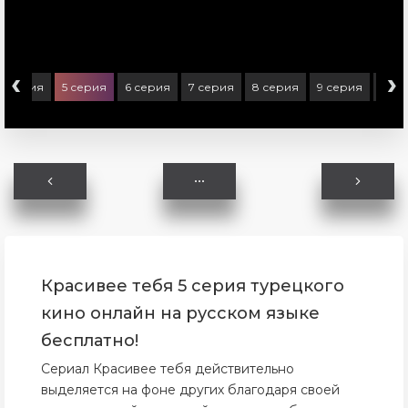
‹
›
4 серия
5 серия
6 серия
7 серия
8 серия
9 серия
10 с
Красивее тебя 5 серия турецкого
кино онлайн на русском языке
бесплатно!
Сериал Красивее тебя действительно
выделяется на фоне других благодаря своей