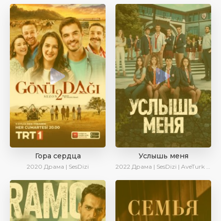
Гора сердца
Услышь меня
2020
Драма | SesDizi
2022
Драма | SesDizi | AveTurk | Turok1990