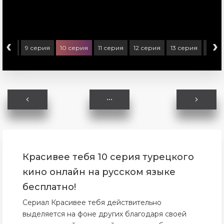
‹
›
серия
9 серия
10 серия
11 серия
12 серия
13 серия
14 с
Красивее тебя 10 серия турецкого
кино онлайн на русском языке
бесплатно!
Сериал Красивее тебя действительно
выделяется на фоне других благодаря своей