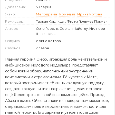
Добавлена:
59 серия
Жанр:
Мелодрама
|
Комедия
|
Ирина Котова
Режиссер:
Таркан Карлидаг, Филиз Гюльмез Пакман
Актеры:
Озге Гюрель, Серкан Чайоглу, Нилпери
Шахинкая,...
Озвучка:
Ирина Котова
Сезонов:
2 сезон
Главная героиня Ойкю, играющая роль мечтательной и
амбициозной молодого модельера, представляет
собой яркий образ, наполненный внутренними
конфликтами и стремлениями. Её чувства к Мете,
который воспринимает её лишь как лучшую подругу,
создают тонкую линию напряжения, делая историю
ещё более трогательной и запоминающейся. Приход
Айаза в жизнь Ойкю становится поворотным моментом,
открывающим новые перспективы и возможности для
главной героини. Его харизма и уверенность дарят