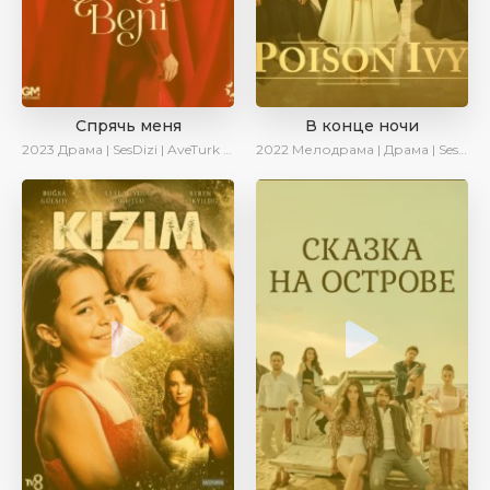
Спрячь меня
В конце ночи
2023
Драма | SesDizi | AveTurk | AlisaDirilis | Сериалы 2023
2022
Мелодрама | Драма | SesDizi | Ирина Котова | AveTurk | Turok1990