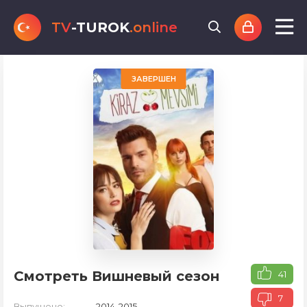
TV
-TUROK
.online
ЗАВЕРШЕН
Смотреть Вишневый сезон
41
7
Выпущено:
2014-2015